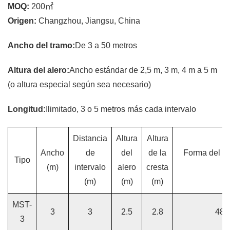
MOQ:
200㎡
Origen:
Changzhou, Jiangsu, China
Ancho del tramo:
De 3 a 50 metros
Altura del alero:
Ancho estándar de 2,5 m, 3 m, 4 m a 5 m
(o altura especial según sea necesario)
Longitud:
Ilimitado, 3 o 5 metros más cada intervalo
Distancia
Altura
Altura
Ancho
de
del
de la
Forma del ma
Tipo
(m)
intervalo
alero
cresta
(
(m)
(m)
(m)
MST-
3
3
2.5
2.8
48x
3