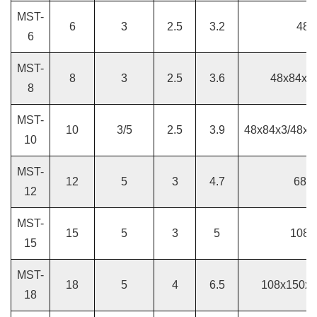
MST-
6
3
2.5
3.2
48x
6
MST-
8
3
2.5
3.6
48x84x3
8
MST-
10
3/5
2.5
3.9
48x84x3/48x1
10
MST-
12
5
3
4.7
68x
12
MST-
15
5
3
5
108x
15
MST-
18
5
4
6.5
108x150x3
18