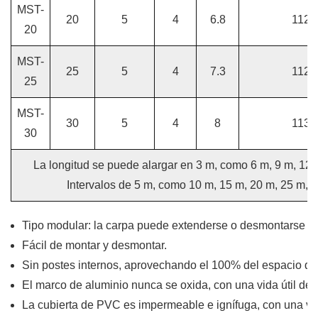
MST-
20
5
4
6.8
112x
20
MST-
25
5
4
7.3
112x
25
MST-
30
5
4
8
113x
30
La longitud se puede alargar en 3 m, como 6 m, 9 m, 12 m
Intervalos de 5 m, como 10 m, 15 m, 20 m, 25 m, 3
Tipo modular: la carpa puede extenderse o desmontarse e
Fácil de montar y desmontar.
Sin postes internos, aprovechando el 100% del espacio di
El marco de aluminio nunca se oxida, con una vida útil de
La cubierta de PVC es impermeable e ignífuga, con una vida