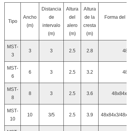
Distancia
Altura
Altura
Ancho
de
del
de la
Forma del ma
Tipo
(m)
intervalo
alero
cresta
(
(m)
(m)
(m)
MST-
3
3
2.5
2.8
48x
3
MST-
6
3
2.5
3.2
48x
6
MST-
8
3
2.5
3.6
48x84x3
8
MST-
10
3/5
2.5
3.9
48x84x3/48x1
10