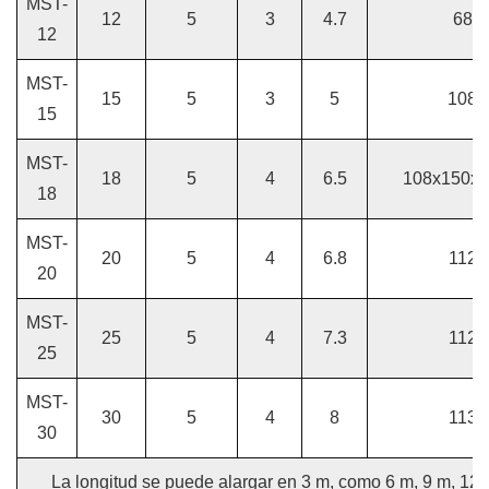
MST-
12
5
3
4.7
68x
12
MST-
15
5
3
5
108x
15
MST-
18
5
4
6.5
108x150x3
18
MST-
20
5
4
6.8
112x
20
MST-
25
5
4
7.3
112x
25
MST-
30
5
4
8
113x
30
La longitud se puede alargar en 3 m, como 6 m, 9 m, 12 m