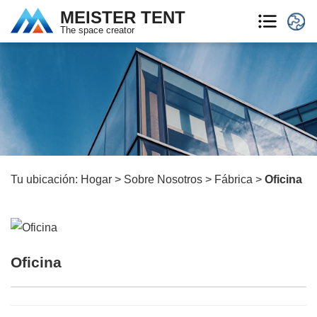
MEISTER TENT
The space creator
Tu ubicación:
Hogar
>
Sobre Nosotros
>
Fábrica
>
Oficina
Oficina