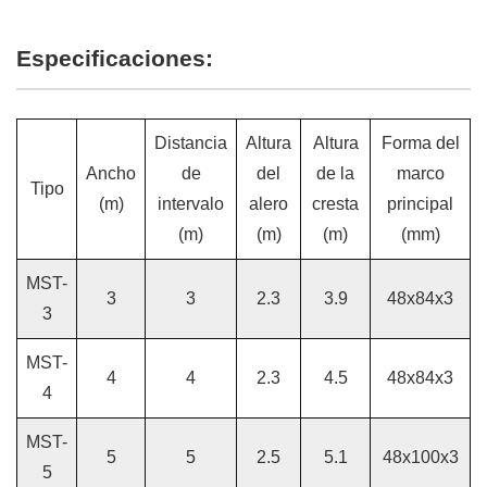
Especificaciones:
Distancia
Altura
Altura
Forma del
Ancho
de
del
de la
marco
Tipo
(m)
intervalo
alero
cresta
principal
(m)
(m)
(m)
(mm)
MST-
3
3
2.3
3.9
48x84x3
3
MST-
4
4
2.3
4.5
48x84x3
4
MST-
5
5
2.5
5.1
48x100x3
5