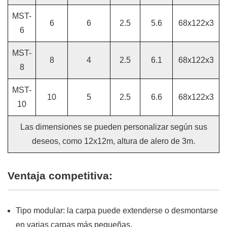
MST-
6
6
2.5
5.6
68x122x3
6
MST-
8
4
2.5
6.1
68x122x3
8
MST-
10
5
2.5
6.6
68x122x3
10
Las dimensiones se pueden personalizar según sus
deseos, como 12x12m, altura de alero de 3m.
Ventaja competitiva:
Tipo modular: la carpa puede extenderse o desmontarse
en varias carpas más pequeñas.