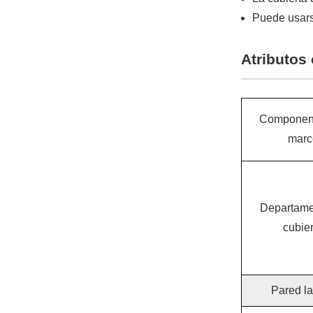
Puede usars
Atributos 
Component
marc
Departame
cubier
Pared la