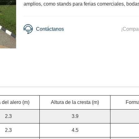
amplios, como stands para ferias comerciales, bodas
Contáctanos
¡Compar
 del alero (m)
Altura de la cresta (m)
Forma
2.3
3.9
2.3
4.5