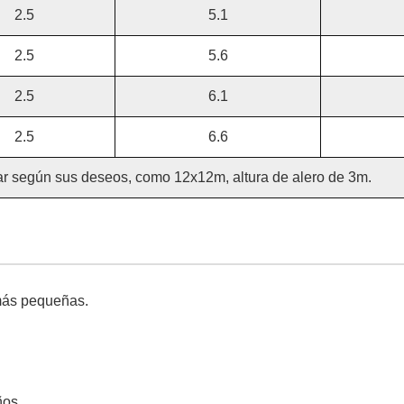
2.5
5.1
2.5
5.6
2.5
6.1
2.5
6.6
r según sus deseos, como 12x12m, altura de alero de 3m.
 más pequeñas.
ños.