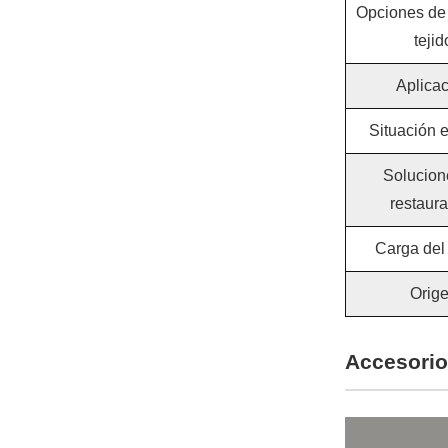
Opciones de 
tejid
Aplica
Situación e
Solucion
restaur
Carga del
Orig
Accesorio