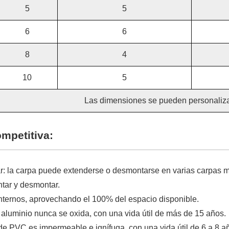
5
5
6
6
8
4
10
5
Las dimensiones se pueden personaliza
ompetitiva:
r: la carpa puede extenderse o desmontarse en varias carpas
ntar y desmontar.
internos, aprovechando el 100% del espacio disponible.
aluminio nunca se oxida, con una vida útil de más de 15 años.
de PVC es impermeable e ignífuga, con una vida útil de 6 a 8 a