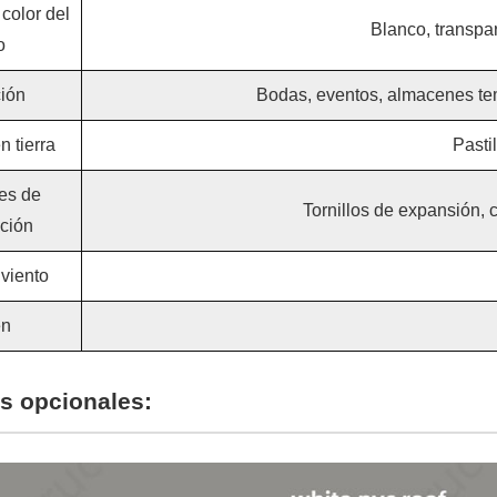
color del
Blanco, transpar
o
ción
Bodas, eventos, almacenes tempo
n tierra
Pasti
es de
Tornillos de expansión, 
ación
 viento
en
s opcionales: