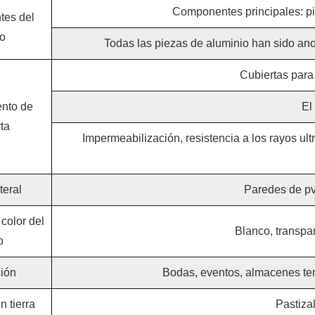
Componentes principales: pi
es del
o
Todas las piezas de aluminio han sido ano
Cubiertas para
nto de
El
ta
Impermeabilización, resistencia a los rayos ult
teral
Paredes de pvc
color del
Blanco, transpar
o
ción
Bodas, eventos, almacenes tempo
n tierra
Pastiza