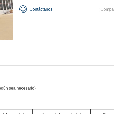
Contáctanos
¡Compar
según sea necesario)