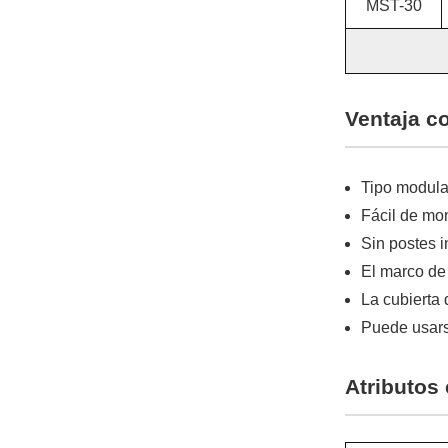
MST-30
Ventaja c
Tipo modula
Fácil de mo
Sin postes 
El marco de 
La cubierta 
Puede usars
Atributos 