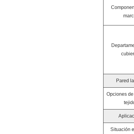
Component
marc
Departame
cubier
Pared la
Opciones de 
tejid
Aplica
Situación e