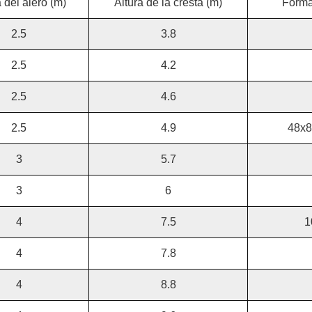
 del alero (m)
Altura de la cresta (m)
Forma
2.5
3.8
2.5
4.2
2.5
4.6
2.5
4.9
48x8
3
5.7
3
6
4
7.5
1
4
7.8
4
8.8