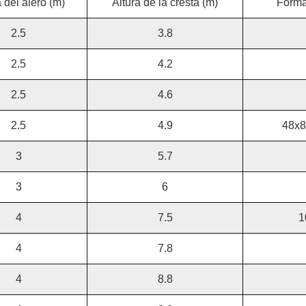
 del alero (m)
Altura de la cresta (m)
Forma
2.5
3.8
2.5
4.2
2.5
4.6
2.5
4.9
48x8
3
5.7
3
6
4
7.5
1
4
7.8
4
8.8