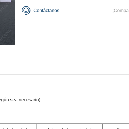
Contáctanos
¡Compar
según sea necesario)