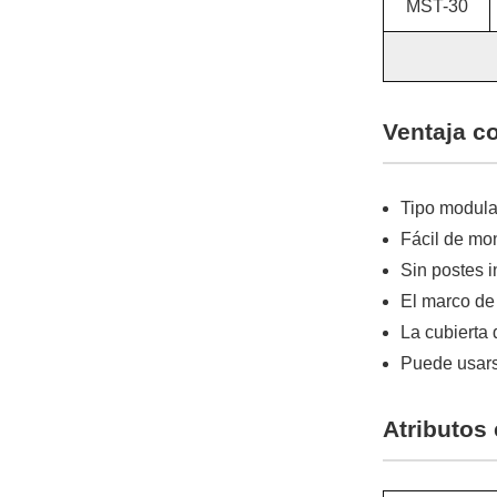
MST-30
Ventaja c
Tipo modula
Fácil de mo
Sin postes 
El marco de 
La cubierta 
Puede usars
Atributos 