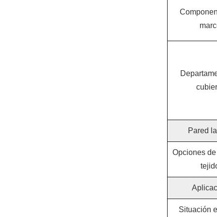
Component
marc
Departame
cubier
Pared la
Opciones de 
tejid
Aplica
Situación e