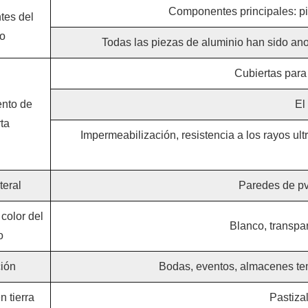
Componentes principales: pi
es del
o
Todas las piezas de aluminio han sido ano
Cubiertas para
nto de
El
ta
Impermeabilización, resistencia a los rayos ult
teral
Paredes de pvc
color del
Blanco, transpar
o
ción
Bodas, eventos, almacenes tempo
n tierra
Pastiza