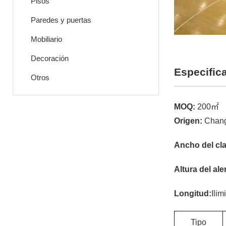
Pisos
Paredes y puertas
Mobiliario
Decoración
Especific
Otros
MOQ:
200㎡
Origen:
Chang
Ancho del cl
Altura del ale
Longitud:
Ilim
Tipo