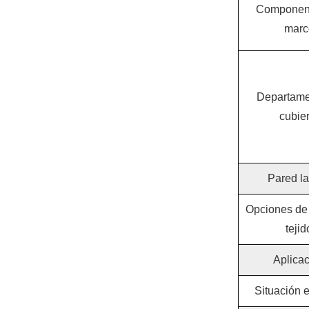
Component
marc
Departame
cubier
Pared la
Opciones de 
tejid
Aplica
Situación e