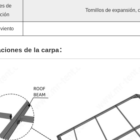
es de
Tornillos de expansión, 
ación
 viento
aciones de la carpa：