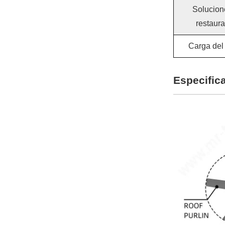
Solucion
restaur
Carga del
Especific