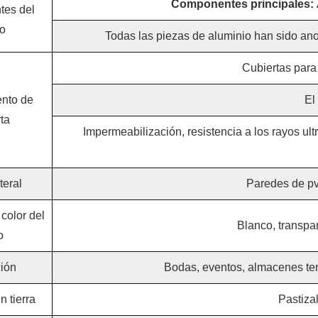
Componentes principales:
es del
o
Todas las piezas de aluminio han sido ano
Cubiertas para
nto de
El
ta
Impermeabilización, resistencia a los rayos ult
teral
Paredes de pvc
color del
Blanco, transpar
o
ción
Bodas, eventos, almacenes tempo
n tierra
Pastiza