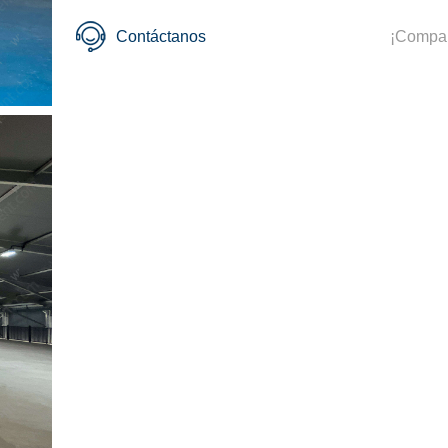
Contáctanos
¡Compar