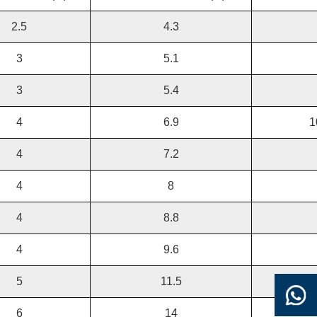
2.5
4.3
3
5.1
3
5.4
4
6.9
1
4
7.2
4
8
4
8.8
4
9.6
5
11.5
6
14