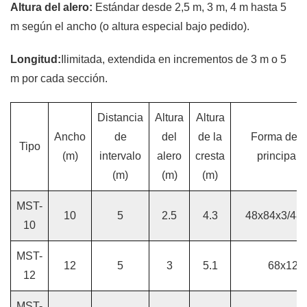
Altura del alero:
Estándar desde 2,5 m, 3 m, 4 m hasta 5
m según el ancho (o altura especial bajo pedido).
Longitud:
Ilimitada, extendida en incrementos de 3 m o 5
m por cada sección.
Distancia
Altura
Altura
Ancho
de
del
de la
Forma del 
Tipo
(m)
intervalo
alero
cresta
principal 
(m)
(m)
(m)
MST-
10
5
2.5
4.3
48x84x3/48
10
MST-
12
5
3
5.1
68x122
12
MST-