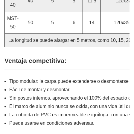
40
5
5
11.5
120x300
40
MST-
50
5
6
14
120x350x
50
La longitud se puede alargar en 5 metros, como 10, 15, 20, 2
Ventaja competitiva:
Tipo modular: la carpa puede extenderse o desmontarse e
Fácil de montar y desmontar.
Sin postes internos, aprovechando el 100% del espacio di
El marco de aluminio nunca se oxida, con una vida útil de
La cubierta de PVC es impermeable e ignífuga, con una vida
Puede usarse en condiciones adversas.