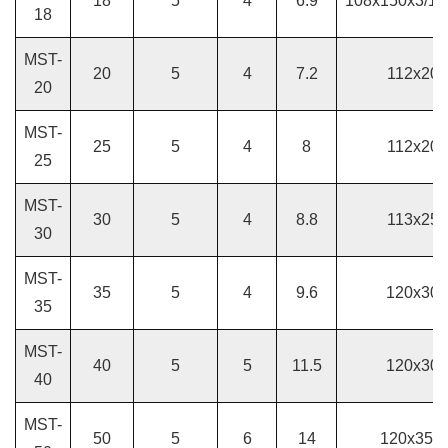
18
5
4
6.9
108x150x3/11
18
MST-
20
5
4
7.2
112x203
20
MST-
25
5
4
8
112x203
25
MST-
30
5
4
8.8
113x259
30
MST-
35
5
4
9.6
120x300
35
MST-
40
5
5
11.5
120x300
40
MST-
50
5
6
14
120x350x