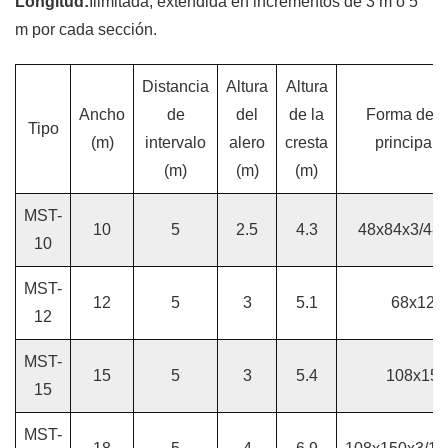
Longitud:
Ilimitada, extendida en incrementos de 3 m o 5
m por cada sección.
Distancia
Altura
Altura
Ancho
de
del
de la
Forma del 
Tipo
(m)
intervalo
alero
cresta
principal 
(m)
(m)
(m)
MST-
10
5
2.5
4.3
48x84x3/48
10
MST-
12
5
3
5.1
68x122
12
MST-
15
5
3
5.4
108x150
15
MST-