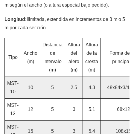
m según el ancho (o altura especial bajo pedido).
Longitud:
Ilimitada, extendida en incrementos de 3 m o 5
m por cada sección.
Distancia
Altura
Altura
Ancho
de
del
de la
Forma del 
Tipo
(m)
intervalo
alero
cresta
principal 
(m)
(m)
(m)
MST-
10
5
2.5
4.3
48x84x3/48
10
MST-
12
5
3
5.1
68x122
12
MST-
15
5
3
5.4
108x150