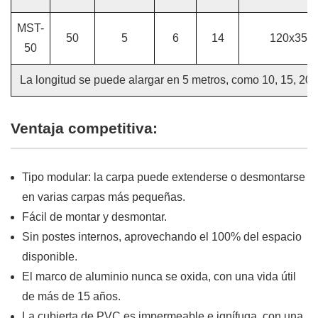
MST-
50
5
6
14
120x350x
50
La longitud se puede alargar en 5 metros, como 10, 15, 20, 2
Ventaja competitiva:
Tipo modular: la carpa puede extenderse o desmontarse
en varias carpas más pequeñas.
Fácil de montar y desmontar.
Sin postes internos, aprovechando el 100% del espacio
disponible.
El marco de aluminio nunca se oxida, con una vida útil
de más de 15 años.
La cubierta de PVC es impermeable e ignífuga, con una