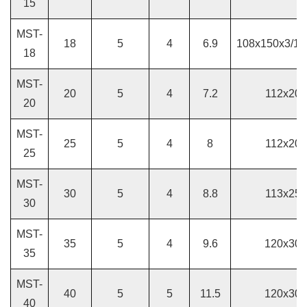
15
MST-
18
5
4
6.9
108x150x3/11
18
MST-
20
5
4
7.2
112x203
20
MST-
25
5
4
8
112x203
25
MST-
30
5
4
8.8
113x259
30
MST-
35
5
4
9.6
120x300
35
MST-
40
5
5
11.5
120x300
40