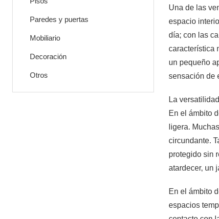
Pisos
Una de las ven
Paredes y puertas
espacio interio
día; con las c
Mobiliario
característica
Decoración
un pequeño apo
Otros
sensación de e
La versatilida
En el ámbito do
ligera. Muchas
circundante. 
protegido sin 
atardecer, un 
En el ámbito d
espacios tempo
contacto con l