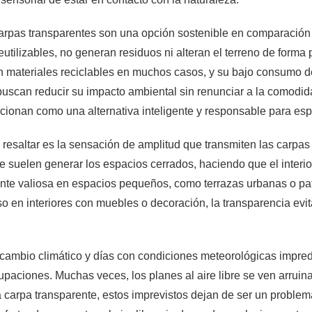
arpas transparentes son una opción sostenible en comparación 
eutilizables, no generan residuos ni alteran el terreno de forma
n materiales reciclables en muchos casos, y su bajo consumo de 
uscan reducir su impacto ambiental sin renunciar a la comodid
cionan como una alternativa inteligente y responsable para es
 resaltar es la sensación de amplitud que transmiten las carpa
e suelen generar los espacios cerrados, haciendo que el interio
nte valiosa en espacios pequeños, como terrazas urbanas o pa
so en interiores con muebles o decoración, la transparencia ev
ambio climático y días con condiciones meteorológicas impredeci
cupaciones. Muchas veces, los planes al aire libre se ven arru
a carpa transparente, estos imprevistos dejan de ser un proble