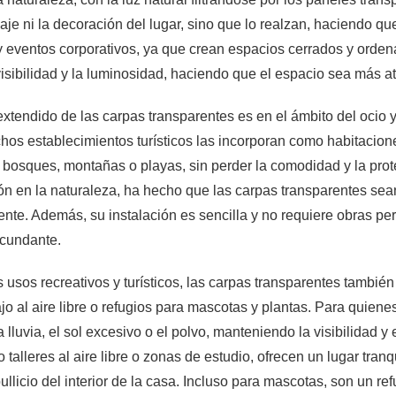
saje ni la decoración del lugar, sino que lo realzan, haciendo q
 eventos corporativos, ya que crean espacios cerrados y ordenad
isibilidad y la luminosidad, haciendo que el espacio sea más atr
xtendido de las carpas transparentes es en el ámbito del ocio
hos establecimientos turísticos las incorporan como habitacion
e bosques, montañas o playas, sin perder la comodidad y la pro
ón en la naturaleza, ha hecho que las carpas transparentes sea
nte. Además, su instalación es sencilla y no requiere obras per
rcundante.
s usos recreativos y turísticos, las carpas transparentes tambi
jo al aire libre o refugios para mascotas y plantas. Para quienes
a lluvia, el sol excesivo o el polvo, manteniendo la visibilidad
talleres al aire libre o zonas de estudio, ofrecen un lugar tranq
 bullicio del interior de la casa. Incluso para mascotas, son un 