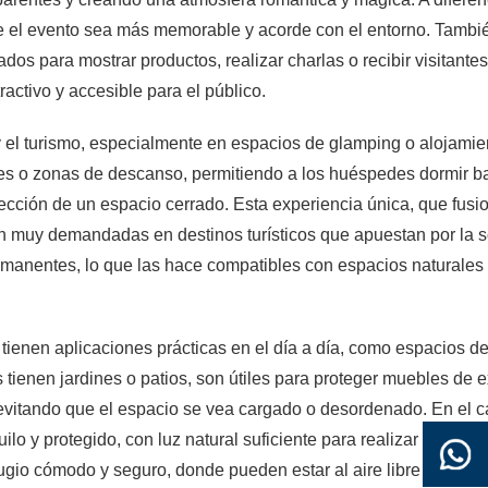
ue el evento sea más memorable y acorde con el entorno. También
os para mostrar productos, realizar charlas o recibir visitante
activo y accesible para el público.
 y el turismo, especialmente en espacios de glamping o alojami
es o zonas de descanso, permitiendo a los huéspedes dormir baj
tección de un espacio cerrado. Esta experiencia única, que fus
n muy demandadas en destinos turísticos que apuestan por la s
manentes, lo que las hace compatibles con espacios naturales se
én tienen aplicaciones prácticas en el día a día, como espacios
 tienen jardines o patios, son útiles para proteger muebles de e
 y evitando que el espacio se vea cargado o desordenado. En el 
uilo y protegido, con luz natural suficiente para realizar tareas 
refugio cómodo y seguro, donde pueden estar al aire libre sin ex