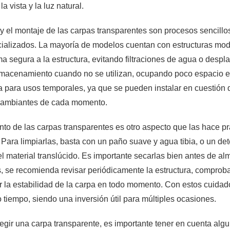
la vista y la luz natural.
 y el montaje de las carpas transparentes son procesos sencill
cializados. La mayoría de modelos cuentan con estructuras mod
rma segura a la estructura, evitando filtraciones de agua o desp
lmacenamiento cuando no se utilizan, ocupando poco espacio en
a para usos temporales, ya que se pueden instalar en cuestión 
cambiantes de cada momento.
to de las carpas transparentes es otro aspecto que las hace p
 Para limpiarlas, basta con un paño suave y agua tibia, o un 
el material translúcido. Es importante secarlas bien antes de a
 se recomienda revisar periódicamente la estructura, comproban
r la estabilidad de la carpa en todo momento. Con estos cuidad
tiempo, siendo una inversión útil para múltiples ocasiones.
legir una carpa transparente, es importante tener en cuenta alg