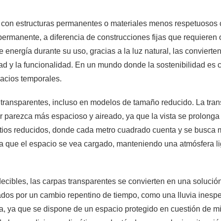
con estructuras permanentes o materiales menos respetuosos c
 permanente, a diferencia de construcciones fijas que requieren
energía durante su uso, gracias a la luz natural, las convierte
ad y la funcionalidad. En un mundo donde la sostenibilidad es 
pacios temporales.
s transparentes, incluso en modelos de tamaño reducido. La tra
r parezca más espacioso y aireado, ya que la vista se prolonga 
tios reducidos, donde cada metro cuadrado cuenta y se busca 
ita que el espacio se vea cargado, manteniendo una atmósfera l
bles, las carpas transparentes se convierten en una solución p
inados por un cambio repentino de tiempo, como una lluvia ines
ma, ya que se dispone de un espacio protegido en cuestión de m