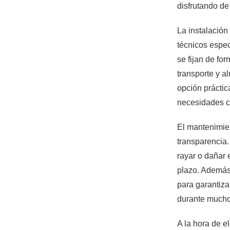
disfrutando de 
La instalación
técnicos espe
se fijan de fo
transporte y a
opción práctic
necesidades 
El mantenimien
transparencia.
rayar o dañar 
plazo. Además,
para garantiza
durante mucho 
A la hora de e