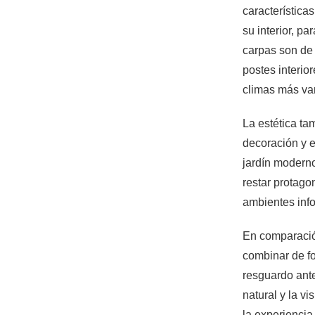
característica
su interior, p
carpas son de 
postes interio
climas más var
La estética ta
decoración y e
jardín moderno
restar protago
ambientes info
En comparación
combinar de fo
resguardo ante
natural y la v
la experiencia