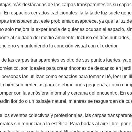
tajas más destacadas de las carpas transparentes es su capaci
r. En espacios cerrados tradicionales, la falta de luz suele gene
arpas transparentes, este problema desaparece, ya que la luz de
 no solo mejora la experiencia de quienes ocupan el espacio, s
rte al cuidado del medio ambiente. Incluso en días nublados, l
ncierro y manteniendo la conexión visual con el exterior.
d de las carpas transparentes es otro de sus puntos fuertes, ya
méstico, son ideales para crear rincones de descanso en jardines,
 personas las utilizan como espacios para tomar el té, leer un l
También son perfectas para celebraciones pequeñas, como cumpl
romper con la atmósfera informal y cercana del encuentro. En es
jardín florido o un paisaje natural, mientras se resguardan de cua
e los eventos colectivos y profesionales, las carpas transpare
rales sin renunciar a la estética. Para bodas al aire libre, por
a naturaleza, con la luz natural filtrándose por los paneles tra