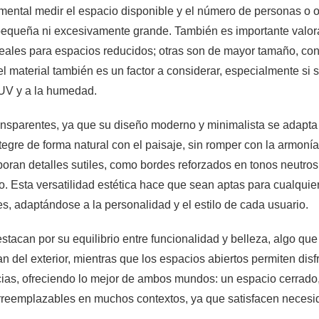
amental medir el espacio disponible y el número de personas o 
equeña ni excesivamente grande. También es importante valorar
eales para espacios reducidos; otras son de mayor tamaño, con 
l material también es un factor a considerar, especialmente si s
s UV y a la humedad.
ansparentes, ya que su diseño moderno y minimalista se adapta 
egre de forma natural con el paisaje, sin romper con la armonía 
oran detalles sutiles, como bordes reforzados en tonos neutros
o. Esta versatilidad estética hace que sean aptas para cualquie
s, adaptándose a la personalidad y el estilo de cada usuario.
tacan por su equilibrio entre funcionalidad y belleza, algo que
 del exterior, mientras que los espacios abiertos permiten disf
as, ofreciendo lo mejor de ambos mundos: un espacio cerrado, p
ace irreemplazables en muchos contextos, ya que satisfacen necesi