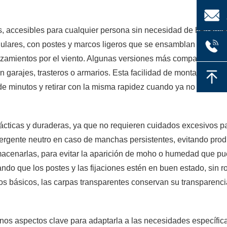
os, accesibles para cualquier persona sin necesidad de herrami
ulares, con postes y marcos ligeros que se ensamblan fácilmen
lazamientos por el viento. Algunas versiones más compactas son 
 garajes, trasteros o armarios. Esta facilidad de montaje y d
de minutos y retirar con la misma rapidez cuando ya no se nece
rácticas y duraderas, ya que no requieren cuidados excesivos 
detergente neutro en caso de manchas persistentes, evitando pr
lmacenarlas, para evitar la aparición de moho o humedad que pued
do que los postes y las fijaciones estén en buen estado, sin r
os básicos, las carpas transparentes conservan su transparencia
unos aspectos clave para adaptarla a las necesidades específic