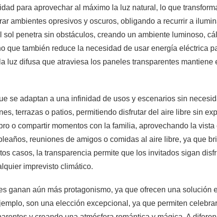
dad para aprovechar al máximo la luz natural, lo que transform
rar ambientes opresivos y oscuros, obligando a recurrir a ilumina
l sol penetra sin obstáculos, creando un ambiente luminoso, cá
ino que también reduce la necesidad de usar energía eléctrica p
a luz difusa que atraviesa los paneles transparentes mantiene e
 que se adaptan a una infinidad de usos y escenarios sin neces
 terrazas o patios, permitiendo disfrutar del aire libre sin expo
ibro o compartir momentos con la familia, aprovechando la vista d
eaños, reuniones de amigos o comidas al aire libre, ya que br
tos casos, la transparencia permite que los invitados sigan disf
lquier imprevisto climático.
ntes ganan aún más protagonismo, ya que ofrecen una solución e
 ejemplo, son una elección excepcional, ya que permiten celebra
nsparentes y creando una atmósfera romántica y mágica. A difere