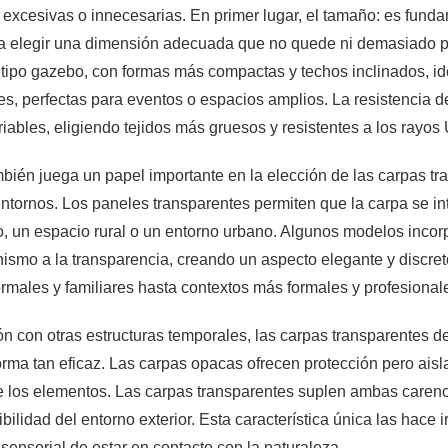
s excesivas o innecesarias. En primer lugar, el tamaño: es fund
ara elegir una dimensión adecuada que no quede ni demasiado p
tipo gazebo, con formas más compactas y techos inclinados, id
res, perfectas para eventos o espacios amplios. La resistencia de
iables, eligiendo tejidos más gruesos y resistentes a los rayo
mbién juega un papel importante en la elección de las carpas tr
ntornos. Los paneles transparentes permiten que la carpa se int
, un espacio rural o un entorno urbano. Algunos modelos incorp
nismo a la transparencia, creando un aspecto elegante y discret
rmales y familiares hasta contextos más formales y profesionale
 con otras estructuras temporales, las carpas transparentes des
rma tan eficaz. Las carpas opacas ofrecen protección pero aislan
 los elementos. Las carpas transparentes suplen ambas carenci
isibilidad del entorno exterior. Esta característica única las h
 sensorial de estar en contacto con la naturaleza.