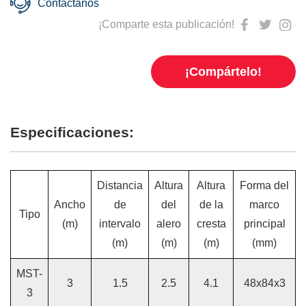
Contáctanos
¡Comparte esta publicación!
¡Compártelo!
Especificaciones:
Distancia
Altura
Altura
Forma del
Ancho
de
del
de la
marco
Tipo
(m)
intervalo
alero
cresta
principal
(m)
(m)
(m)
(mm)
MST-
3
1.5
2.5
4.1
48x84x3
3